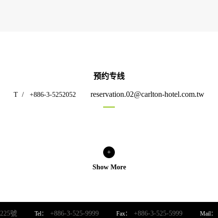
预约专线
reservation.02@carlton-hotel.com.tw
T
/
+886-3-5252052
+
Show More
25號
+886-3-525-9999
+886-3-525-5999
Tel：
Fax：
Mail：