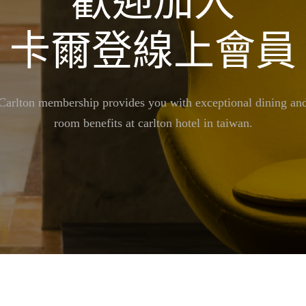
歡迎加入
卡爾登線上會員
Carlton membership provides you with exceptional dining an
room benefits at carlton hotel in taiwan.