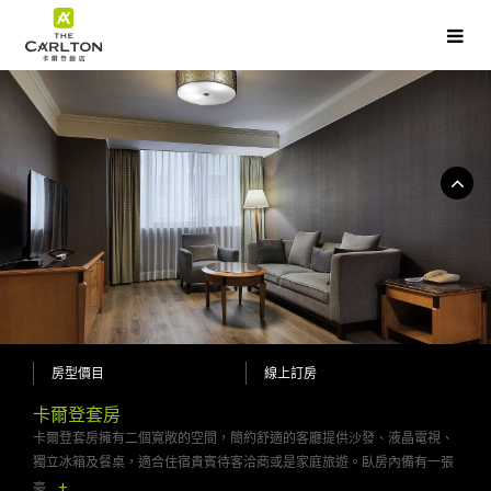
房型價目
線上訂房
卡爾登套房
卡爾登套房擁有二個寬敞的空間，簡約舒適的客廳提供沙發、液晶電視、
獨立冰箱及餐桌，適合住宿貴賓待客洽商或是家庭旅遊。臥房內備有一張
+
豪...