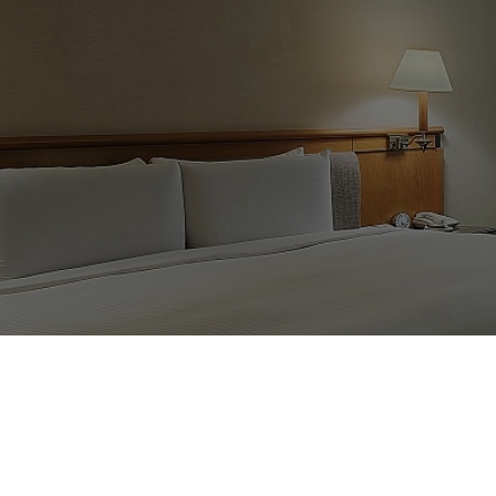
300新竹市北區北大
Hotel Address :
COPYRIGHT © CARLTON HOTEL.
DESIGNED BY WDD